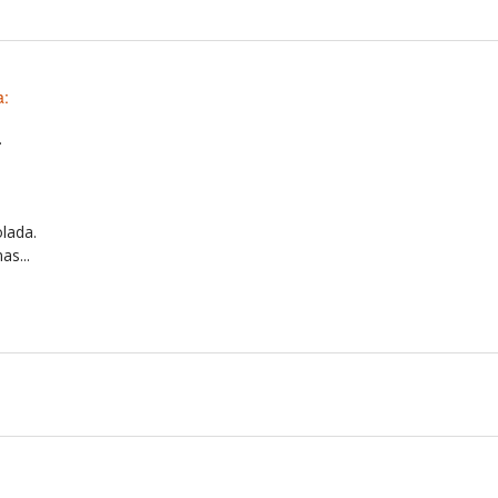
a:
.
olada.
as...