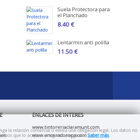
Suela Protectora para
el Planchado
8.40 €
Lentarmin anti polilla
11.50 €
E
ENLACES DE INTERES
www.tintoreriaclaramunt.com
ga la relación comercial o exista una obligacion legal. Los datos no
nes
www.enceradoropa.com
deramos que lo aceptas si sigues navegando.
Saber más