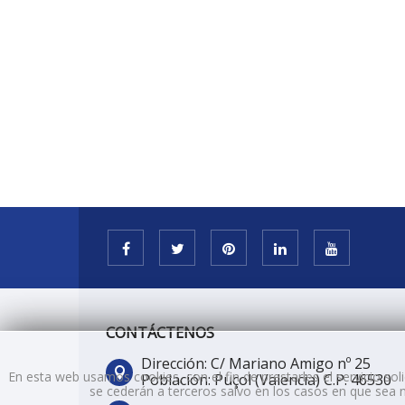
CONTÁCTENOS
Dirección: C/ Mariano Amigo nº 25
En esta web usamos cookies, con el fin de prestarles el servicio so
Población: Puçol (Valencia) C.P. 46530
se cederán a terceros salvo en los casos en que sea n