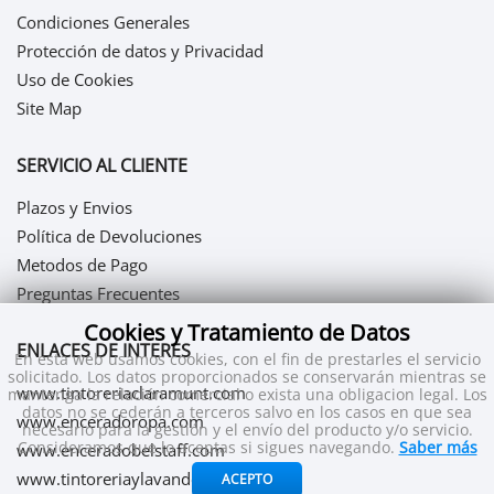
Condiciones Generales
Protección de datos y Privacidad
Uso de Cookies
Site Map
SERVICIO AL CLIENTE
Plazos y Envios
Política de Devoluciones
Metodos de Pago
Preguntas Frecuentes
Cookies y Tratamiento de Datos
ENLACES DE INTERES
En esta web usamos cookies, con el fin de prestarles el servicio
solicitado. Los datos proporcionados se conservarán mientras se
www.tintoreriaclaramunt.com
mantenga la relación comercial o exista una obligacion legal. Los
datos no se cederán a terceros salvo en los casos en que sea
www.enceradoropa.com
necesario para la gestión y el envío del producto y/o servicio.
Consideramos que lo aceptas si sigues navegando.
Saber más
www.enceradobelstaff.com
www.tintoreriaylavanderia.com
ACEPTO