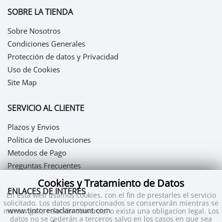
SOBRE LA TIENDA
Sobre Nosotros
Condiciones Generales
Protección de datos y Privacidad
Uso de Cookies
Site Map
SERVICIO AL CLIENTE
Plazos y Envios
Política de Devoluciones
Metodos de Pago
Preguntas Frecuentes
Cookies y Tratamiento de Datos
ENLACES DE INTERES
En esta web usamos cookies, con el fin de prestarles el servicio
solicitado. Los datos proporcionados se conservarán mientras se
www.tintoreriaclaramunt.com
mantenga la relación comercial o exista una obligacion legal. Los
datos no se cederán a terceros salvo en los casos en que sea