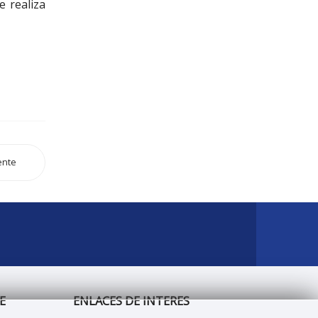
 realiza
ente
E
ENLACES DE INTERES