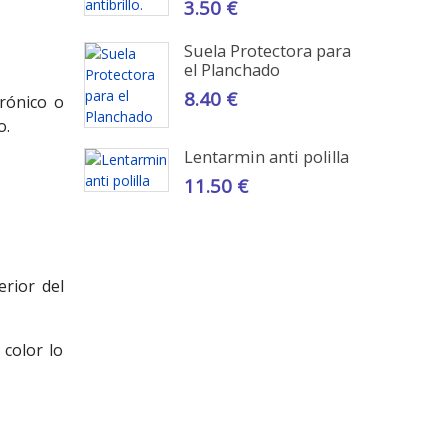
3.50 €
Suela Protectora para
el Planchado
8.40 €
rónico o
o.
Lentarmin anti polilla
11.50 €
rior del
color lo